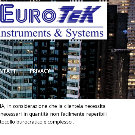
NTATTI
PRIVACY
A, in considerazione che la clientela necessita
ecessari in quantità non facilmente reperibili
tocollo burocratico e complesso .