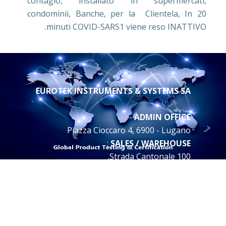
contagio, installato in supermercati,
condominii, Banche, per la Clientela, In 20
minuti COVID-SARS1 viene reso INATTIVO.
EUROTEK INSTRUMENTS & SYSTEMS SA
-
ADMIN OFFICE
Piazza Cioccaro 4, 6900 - Lugano
:
SALES / WAREHOUSE
Strada Cantonale 100,
6534 S. Vittore - Switzerland